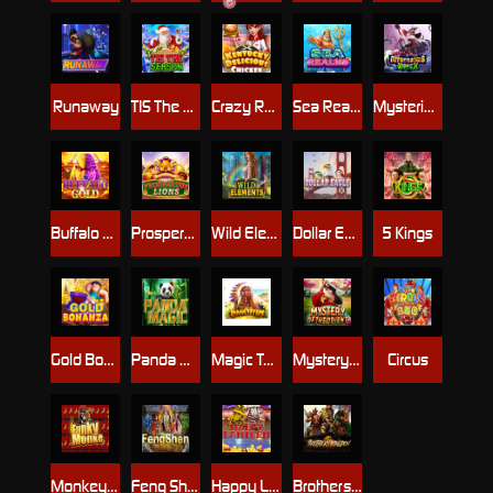
Runaway
TIS The Season
Crazy Restaurant
Sea Realms
Mysterious Witch
Buffalo Gold
Prosperous Lions
Wild Elements
Dollar Eagle
5 Kings
Gold Bonanza
Panda Magic II
Magic Totem
Mystery Of The Orient
Circus
Monkey Slots
Feng Shen
Happy Lantern
Brothers Kingdom