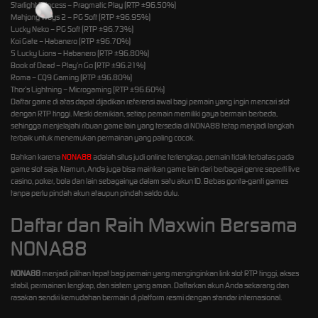
Starlight Princess – Pragmatic Play (RTP ±96.50%)
Mahjong Ways 2 – PG Soft (RTP ±96.95%)
Lucky Neko – PG Soft (RTP ±96.73%)
Koi Gate – Habanero (RTP ±96.70%)
5 Lucky Lions – Habanero (RTP ±96.80%)
Book of Dead – Play’n Go (RTP ±96.21%)
Roma – CQ9 Gaming (RTP ±96.80%)
Thor’s Lightning – Microgaming (RTP ±96.60%)
Daftar game di atas dapat dijadikan referensi awal bagi pemain yang ingin mencari slot
dengan RTP tinggi. Meski demikian, setiap pemain memiliki gaya bermain berbeda,
sehingga menjelajahi ribuan game lain yang tersedia di NONA88 tetap menjadi langkah
terbaik untuk menemukan permainan yang paling cocok.
Bahkan karena
NONA88
adalah situs judi online terlengkap, pemain tidak terbatas pada
game slot saja. Namun, Anda juga bisa mainkan game lain dari berbagai genre seperti live
casino, poker, bola dan lain sebagainya dalam satu akun ID. Bebas gonta-ganti games
tanpa perlu pindah akun ataupun pindah saldo dulu.
Daftar dan Raih Maxwin Bersama
NONA88
NONA88
menjadi pilihan tepat bagi pemain yang menginginkan link slot RTP tinggi, akses
stabil, permainan lengkap, dan sistem yang aman. Daftarkan akun Anda sekarang dan
rasakan sendiri kemudahan bermain di platform resmi dengan standar internasional.