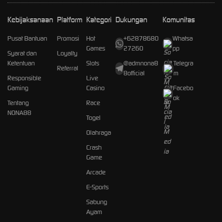
Kebijaksanaan
Platform
Kategori
Dukungan
Komunitas
Pusat Bantuan
Promosi
Hot
+62878680
Whatsa
Games
27260
pp
Syarat dan
Loyalty
Ketentuan
Slots
@admnona8
Telegra
Referral
8official
m
Responsible
Live
Gaming
Casino
Facebo
ok
Tentang
Race
NONA88
Togel
Olahraga
Crash
Game
Arcade
E-Sports
Sabung
Ayam