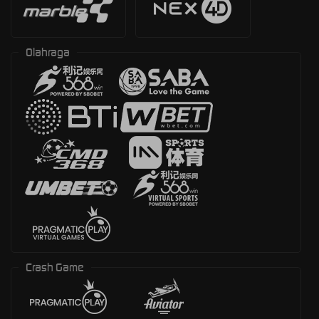
Olahraga
Crash Game