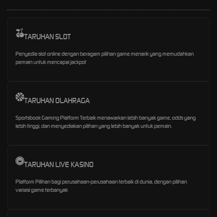
TARUHAN SLOT
Penyedia slot online dengan beragam pilihan game menarik yang memudahkan
pemain untuk mencapai jackpot
TARUHAN OLAHRAGA
Sportsbook Gaming Platform Terbaik menawarkan lebih banyak game, odds yang
lebih tinggi, dan menyediakan pilihan yang lebih banyak untuk pemain.
TARUHAN LIVE KASINO
Platform Pilihan bagi perusahaan-perusahaan terbaik di dunia, dengan pilihan
variasi game terbanyak