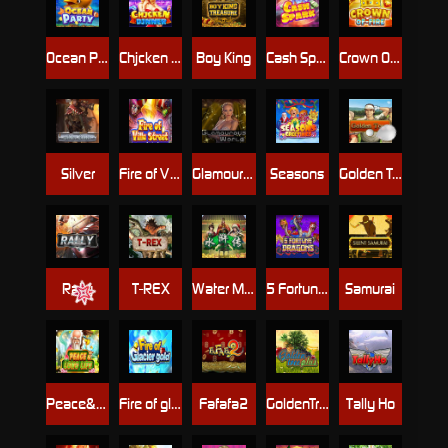
Ocean Party
Chjcken Djnner
Boy King
Cash Spark
Crown Of Fire
Silver
Fire of Villa Street
Glamourous World
Seasons
Golden Tour
Rally
T-REX
Water Margin
5 Fortune Dragon
Samurai
Peace&Long Life
Fire of glacier gold
Fafafa2
GoldenTree
Tally Ho