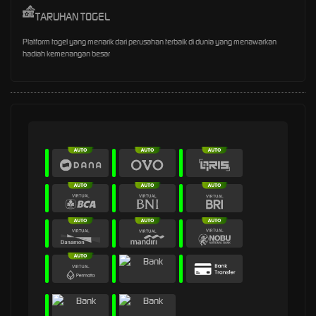
TARUHAN TOGEL
Platform togel yang menarik dari perusahan terbaik di dunia yang menawarkan
hadiah kemenangan besar