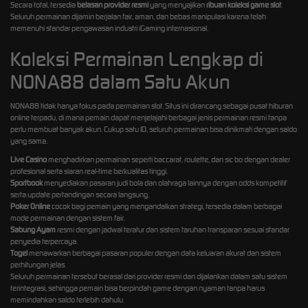
Secara total, tersedia
belasan provider resmi
yang menyajikan
ribuan koleksi game slot
.
Seluruh permainan dijamin berjalan fair, aman, dan bebas manipulasi karena telah
memenuhi standar pengawasan industri iGaming internasional.
Koleksi Permainan Lengkap di
NONA88 dalam Satu Akun
NONA88 tidak hanya fokus pada permainan slot. Situs ini dirancang sebagai pusat hiburan
online terpadu, di mana pemain dapat menjelajahi berbagai jenis permainan resmi tanpa
perlu membuat banyak akun. Cukup satu ID, seluruh permainan bisa dinikmati dengan saldo
yang sama.
Live Casino
menghadirkan permainan seperti baccarat, roulette, dan sic bo dengan dealer
profesional serta siaran real-time berkualitas tinggi.
Sportbook
menyediakan pasaran judi bola dan olahraga lainnya dengan odds kompetitif
serta update pertandingan secara langsung.
Poker Online
cocok bagi pemain yang mengandalkan strategi, tersedia dalam berbagai
mode permainan dengan sistem fair.
Sabung Ayam
resmi dengan jadwal teratur dan sistem taruhan transparan sesuai standar
penyedia terpercaya.
Togel
menawarkan berbagai pasaran populer dengan data keluaran akurat dan sistem
perhitungan jelas.
Seluruh permainan tersebut berasal dari provider resmi dan dijalankan dalam satu sistem
terintegrasi, sehingga pemain bisa berpindah game dengan nyaman tanpa harus
memindahkan saldo terlebih dahulu.