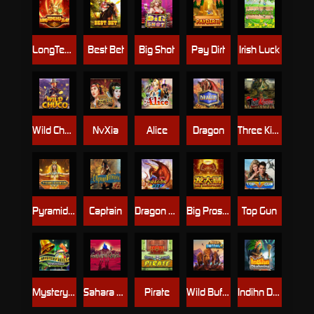
LongTengHuXiao2
Best Bet
Big Shot
Pay Dirt
Irish Luck
Wild Chuco
NvXia
Alice
Dragon
Three Kingdoms
Pyramid Adventure
Captain
Dragon City
Big Prosperity
Top Gun
Mystery Reels Power Reels
Sahara Gold
Pirate
Wild Buffalo
Indihn Dkehming