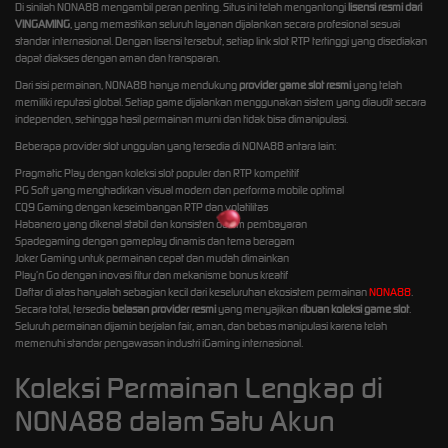
Di sinilah NONA88 mengambil peran penting. Situs ini telah mengantongi
lisensi resmi dari
VINGAMING
, yang memastikan seluruh layanan dijalankan secara profesional sesuai
standar internasional. Dengan lisensi tersebut, setiap link slot RTP tertinggi yang disediakan
dapat diakses dengan aman dan transparan.
Dari sisi permainan, NONA88 hanya mendukung
provider game slot resmi
yang telah
memiliki reputasi global. Setiap game dijalankan menggunakan sistem yang diaudit secara
independen, sehingga hasil permainan murni dan tidak bisa dimanipulasi.
Beberapa provider slot unggulan yang tersedia di NONA88 antara lain:
Pragmatic Play dengan koleksi slot populer dan RTP kompetitif
PG Soft yang menghadirkan visual modern dan performa mobile optimal
CQ9 Gaming dengan keseimbangan RTP dan volatilitas
Habanero yang dikenal stabil dan konsisten dalam pembayaran
Spadegaming dengan gameplay dinamis dan tema beragam
Joker Gaming untuk permainan cepat dan mudah dimainkan
Play’n Go dengan inovasi fitur dan mekanisme bonus kreatif
Daftar di atas hanyalah sebagian kecil dari keseluruhan ekosistem permainan
NONA88
.
Secara total, tersedia
belasan provider resmi
yang menyajikan
ribuan koleksi game slot
.
Seluruh permainan dijamin berjalan fair, aman, dan bebas manipulasi karena telah
memenuhi standar pengawasan industri iGaming internasional.
Koleksi Permainan Lengkap di
NONA88 dalam Satu Akun