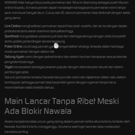
NONA88 tidak hanya fokus pada permainan slot. Situs ini dirancang sebagai pusat hiburan
online terpadu, di mana pemain dapat menjelajahi berbagai jenis permainan resmi tanpa
perlu membuat banyak akun. Cukup satu ID, seluruh permainan bisa dinikmati dengan saldo
yang sama.
Live Casino
menghadirkan permainan seperti baccarat, roulette, dan sic bo dengan dealer
profesional serta siaran real-time berkualitas tinggi.
Sportbook
menyediakan pasaran judi bola dan olahraga lainnya dengan odds kompetitif
serta update pertandingan secara langsung.
Poker Online
cocok bagi pemain yang mengandalkan strategi, tersedia dalam berbagai
mode permainan dengan sistem fair.
Sabung Ayam
resmi dengan jadwal teratur dan sistem taruhan transparan sesuai standar
penyedia terpercaya.
Togel
menawarkan berbagai pasaran populer dengan data keluaran akurat dan sistem
perhitungan jelas.
Seluruh permainan tersebut berasal dari provider resmi dan dijalankan dalam satu sistem
terintegrasi, sehingga pemain bisa berpindah game dengan nyaman tanpa harus
memindahkan saldo terlebih dahulu.
Main Lancar Tanpa Ribet Meski
Ada Blokir Nawala
Akses menjadi kendala umum yang sering dialami pemain ketika situs tertentu terblokir oleh
Nawala. Kondisi ini tentu mengganggu, terutama saat ingin bermain atau melakukan
transaksi penting.