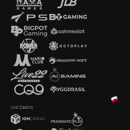
Live Casino