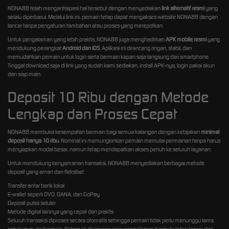
NONA88 telah mengantisipasi hal tersebut dengan menyediakan
link alternatif resmi
yang
selalu diperbarui. Melalui link ini, pemain tetap dapat mengakses website NONA88 dengan
lancar tanpa pengaturan tambahan atau proses yang merepotkan.
Untuk pengalaman yang lebih praktis, NONA88 juga menghadirkan
APK mobile resmi
yang
mendukung perangkat
Android dan iOS
. Aplikasi ini dirancang ringan, stabil, dan
memudahkan pemain untuk login serta bermain kapan saja langsung dari smartphone.
Tinggal download saja di link yang sudah kami sediakan, install APK-nya, login pakai akun
dan siap main.
Deposit 10 Ribu dengan Metode
Lengkap dan Proses Cepat
NONA88 membuka kesempatan bermain bagi semua kalangan dengan kebijakan
minimal
deposit hanya 10 ribu
. Nominal ini memungkinkan pemain memulai permainan tanpa harus
menyiapkan modal besar, namun tetap mendapatkan akses penuh ke seluruh layanan.
Untuk mendukung kenyamanan transaksi, NONA88 menyediakan berbagai metode
deposit yang aman dan fleksibel:
Transfer antar bank lokal
E-wallet seperti OVO, DANA, dan GoPay
Deposit pulsa seluler
Metode digital lainnya yang cepat dan praktis
Seluruh transaksi diproses secara otomatis sehingga pemain tidak perlu menunggu lama