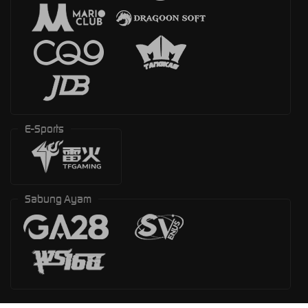
E-Sports
Sabung Ayam