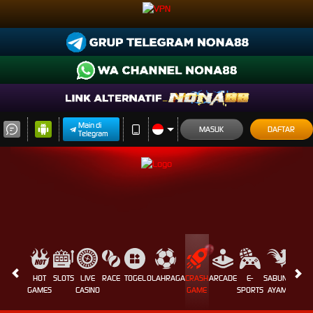
Main di
MASUK
DAFTAR
Telegram
HOT
SLOTS
LIVE
RACE
TOGEL
OLAHRAGA
CRASH
ARCADE
E-
SABUNG
PROM
GAMES
CASINO
GAME
SPORTS
AYAM