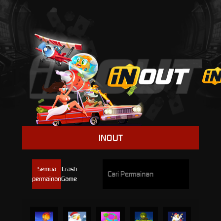
INOUT
Semua
Crash
permainan
Game