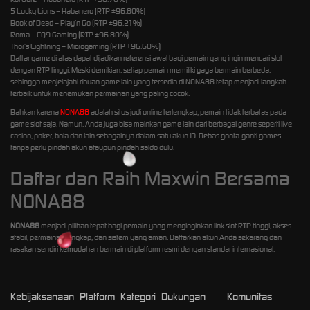
5 Lucky Lions – Habanero (RTP ±96.80%)
Book of Dead – Play’n Go (RTP ±96.21%)
Roma – CQ9 Gaming (RTP ±96.80%)
Thor’s Lightning – Microgaming (RTP ±96.60%)
Daftar game di atas dapat dijadikan referensi awal bagi pemain yang ingin mencari slot
dengan RTP tinggi. Meski demikian, setiap pemain memiliki gaya bermain berbeda,
sehingga menjelajahi ribuan game lain yang tersedia di NONA88 tetap menjadi langkah
terbaik untuk menemukan permainan yang paling cocok.
Bahkan karena
NONA88
adalah situs judi online terlengkap, pemain tidak terbatas pada
game slot saja. Namun, Anda juga bisa mainkan game lain dari berbagai genre seperti live
casino, poker, bola dan lain sebagainya dalam satu akun ID. Bebas gonta-ganti games
tanpa perlu pindah akun ataupun pindah saldo dulu.
Daftar dan Raih Maxwin Bersama
NONA88
NONA88
menjadi pilihan tepat bagi pemain yang menginginkan link slot RTP tinggi, akses
stabil, permainan lengkap, dan sistem yang aman. Daftarkan akun Anda sekarang dan
rasakan sendiri kemudahan bermain di platform resmi dengan standar internasional.
Kebijaksanaan
Platform
Kategori
Dukungan
Komunitas