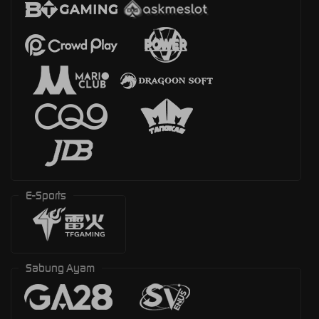
E-Sports
Sabung Ayam