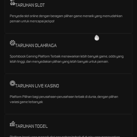
TARUHAN SLOT
Penyedia slot online dengan beragam pilihan game menarik yang memudahkan
pemain untuk mencapai jackpot
TARUHAN OLAHRAGA
Sportsbook Gaming Platform Terbaik menawarkan lebih banyak game, odds yang
lebih tinggi, dan menyediakan pilihan yang lebih banyak untuk pemain.
TARUHAN LIVE KASINO
Platform Pilihan bagi perusahaan-perusahaan terbaik di dunia, dengan pilihan
variasi game terbanyak
TARUHAN TOGEL
Platform togel yang menarik dari perusahan terbaik di dunia yang menawarkan