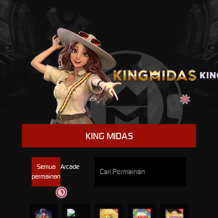
KING MIDAS
Semua
Arcade
permainan