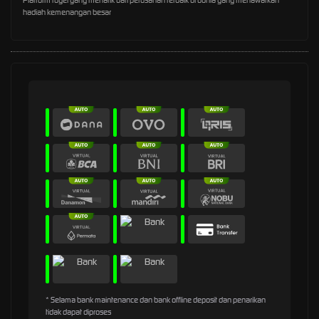
hadiah kemenangan besar
* Selama bank maintenance dan bank offline deposit dan penarikan
tidak dapat diproses