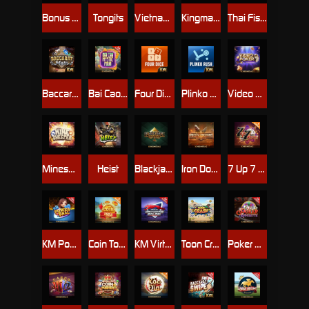
Bonus Dice
Tongits
Vietnam Rock Paper Scissors
Kingmaker Pok Deng
Thai Fish Prawn Crab GO!
Baccarat: Multi
Bai Cao Mystic Four
Four Dice
Plinko Rush
Video Poker
Minesweeper
Heist
Blackjack
Iron Dome
7 Up 7 Down
KM Power Ball
Coin Toss
KM Virtual Greyhound Racing
Toon Crash
Poker Roulette