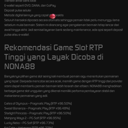
Transfer antar bank lokal
E-wallet seperti OVO, DANA, dan GoPay
Deposit pulsa seluler
Metode digital lainnya yang cepat dan praktis
Seluruh transaksi diproses secara otomatis sehingga pemain tidak perlu menunggu lama
sebelum mulai bermain. Sistem ini dirancang agar pengalaman bermain tetap lancar dari
awal hingga akhir. Jadi semisal layanan bank sedang maintenance, ada opsi seperti deposit
pulsa atau e-wallet.
Rekomendasi Game Slot RTP
Tinggi yang Layak Dicoba di
NONA88
Banyaknya pilihan game slot sering kali membuat pemain ragu menentukan permainan
yang tepat. Daripada mencoba secara acak, memilih game dengan RTP tinggi dari provider
resmi dapat membantu pemain bermain lebih terarah dan efisien. NONA88 menghadirkan
berbagai game slot unggulan yang dikenal memiliki performa pembayaran stabil dan
mekanisme permainan yang adil.
Gates of Olympus – Pragmatic Play (RTP ±96.50%)
Sweet Bonanza – Pragmatic Play (RTP ±96.48%)
Starlight Princess – Pragmatic Play (RTP ±96.50%)
Mahjong Ways 2 – PG Soft (RTP ±96.95%)
Lucky Neko – PG Soft (RTP ±96.73%)
Koi Gate – Habanero (RTP ±96.70%)