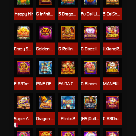
Happy Hit
G-InfiniteTreasure
5 Dragons(H5)
Fu Dai Lian Lian-Panda
5 CaiShen(H5)
Crazy Sheep
Golden 777(H5)
G-RollingRiches
G-DazzlingDiamond
JiXiangRuYi(H5)
F-88Treasures(H5)
PINE OF PLINKO 2
FA DA CAI(H5)
G-BloomingRiches
MANEKI NEKO(H5)
Super Ace2+
Dragon Arena
Plinko2
(H5)Outlawed Heroes
C-88Drum(H5)