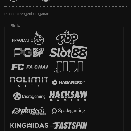
Platform Penyedia Layanan
Slots