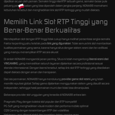
dijadikan acuan oleh pemain. Semakin tinggi nilai RTP sebuah game, semakin besar pula
peluang pengembalian yang bisa diperoleh dalam jangka panjang. NONA88 memahami
kebutuhan tersebut dan menghadirkan link slot RTP tertinggi yang mudah diakses.
Memilih Link Slot RTP Tinggi yang
Benar-Benar Berkualitas
Mendapatkan slot dengan RTP tinggi tidak cukup hanya melihat persentase angka semata.
Faktor terpenting justru terletak pada
link yang digunakan
. Tidak semua link slot memberikan
kualitas permainan yang sama, karena hanya situs dengan sistem resmi dan terverifikasi
yang mampu menampilkan RTP secara akurat.
Di sinilah NONA88 mengambil peran penting. Situs ini telah mengantongi
lisensi resmi dari
VINGAMING
, yang memastikan seluruh layanan dijalankan secara profesional sesuai
standar internasional. Dengan lisensi tersebut, setiap link slot RTP tertinggi yang disediakan
dapat diakses dengan aman dan transparan.
Dari sisi permainan, NONA88 hanya mendukung
provider game slot resmi
yang telah
memiliki reputasi global. Setiap game dijalankan menggunakan sistem yang diaudit secara
independen, sehingga hasil permainan murni dan tidak bisa dimanipulasi.
Beberapa provider slot unggulan yang tersedia di NONA88 antara lain:
Pragmatic Play dengan koleksi slot populer dan RTP kompetitif
PG Soft yang menghadirkan visual modern dan performa mobile optimal
CQ9 Gaming dengan keseimbangan RTP dan volatilitas
Habanero yang dikenal stabil dan konsisten dalam pembayaran