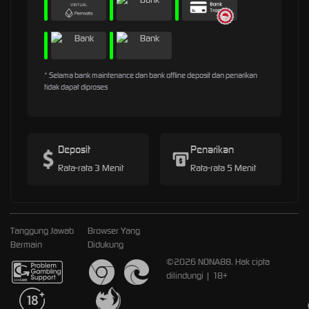
* Selama bank maintenance dan bank offline deposit dan penarikan
tidak dapat diproses
Deposit
Penarikan
Rata-rata 3 Menit
Rata-rata 5 Menit
Tanggung Jawab
Browser Yang
Bermain
Didukung
©2026 NONA88. Hak cipta
dilindungi | 18+