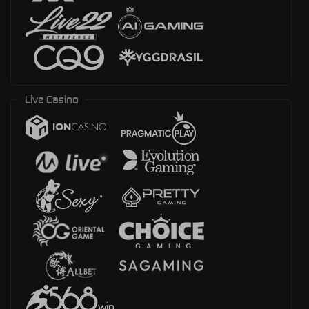
Live Casino