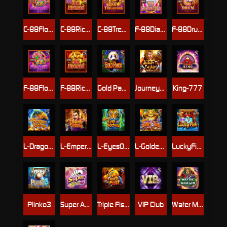
C-88Flower(H5)
C-88Riches(H5)
C-88Treasures(H5)
F-88Diamond(H5)
F-88Drum(H5)
F-88Flower(H5)
F-88Riches(H5)
Gold Panda(H5)
JourneyToTheWest
King-777
L-DragonRiches
L-EmperorTreasure
L-EyesOfFortune
L-GoldenToad
LuckyFish
Plinko3
Super Ace+
Triple Fish(H5)
VIP Club
Water Margin(H5)