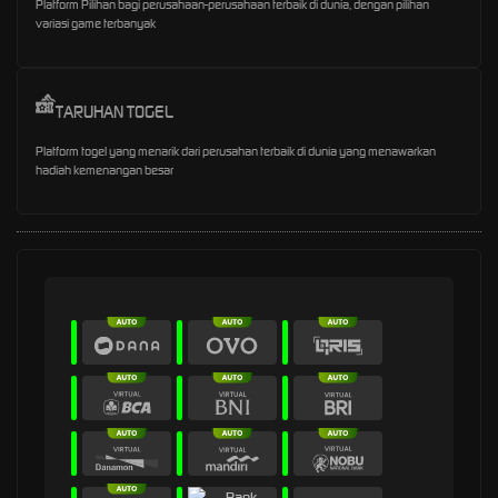
Platform Pilihan bagi perusahaan-perusahaan terbaik di dunia, dengan pilihan
variasi game terbanyak
TARUHAN TOGEL
Platform togel yang menarik dari perusahan terbaik di dunia yang menawarkan
hadiah kemenangan besar