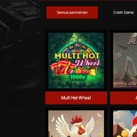
Semua permainan
Crash Game
Multi Hot Wheel