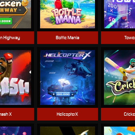
en Highway
Bottle Mania
Towe
mash X
HelicopterX
Crick