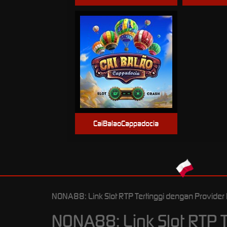
CaiBalaoCappadocia
NONA88: Link Slot RTP Tertinggi dengan Provider 
NONA88: Link Slot RTP T