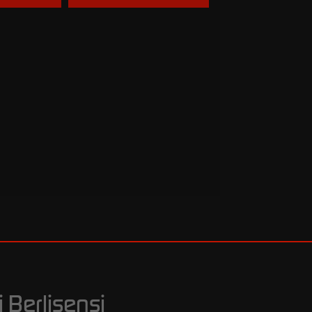
 Berlisensi