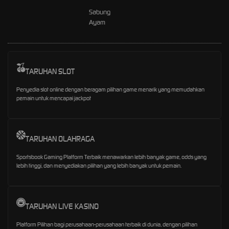
Sabung
Ayam
TARUHAN SLOT
Penyedia slot online dengan beragam pilihan game menarik yang memudahkan
pemain untuk mencapai jackpot
TARUHAN OLAHRAGA
Sportsbook Gaming Platform Terbaik menawarkan lebih banyak game, odds yang
lebih tinggi, dan menyediakan pilihan yang lebih banyak untuk pemain.
TARUHAN LIVE KASINO
Platform Pilihan bagi perusahaan-perusahaan terbaik di dunia, dengan pilihan