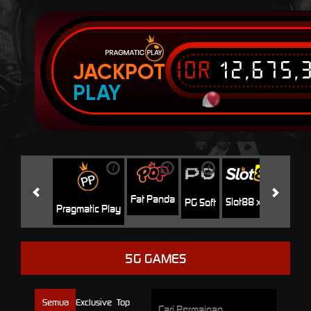
IDR
12,675,
JACKPOT
PLAY
i
i
i
i
i
Facha
Fat Panda
Slot88 x PP
PG Soft
Pragmatic Play
5G GAMES
Semua
Exclusive
Top