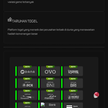
variasi game terbanyak
TARUHAN TOGEL
Platform togel yang menarik dari perusahan terbaik di dunia yang menawarkan
hadiah kemenangan besar