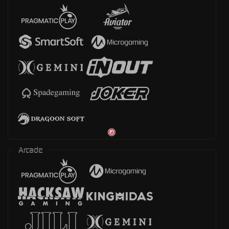
Arcade