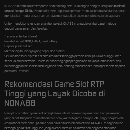
NONA88 membuka kesempatan bermain bagi semua kalangan dengan kebijakan
minimal
deposit hanya 10 ribu
. Nominal ini memungkinkan pemain memulai permainan tanpa harus
menyiapkan modal besar, namun tetap mendapatkan akses penuh ke seluruh layanan.
Untuk mendukung kenyamanan transaksi, NONA88 menyediakan berbagai metode
deposit yang aman dan fleksibel:
Transfer antar bank lokal
E-wallet seperti OVO, DANA, dan GoPay
Deposit pulsa seluler
Metode digital lainnya yang cepat dan praktis
Seluruh transaksi diproses secara otomatis sehingga pemain tidak perlu menunggu lama
sebelum mulai bermain. Sistem ini dirancang agar pengalaman bermain tetap lancar dari
awal hingga akhir. Jadi semisal layanan bank sedang maintenance, ada opsi seperti deposit
pulsa atau e-wallet.
Rekomendasi Game Slot RTP
Tinggi yang Layak Dicoba di
NONA88
Banyaknya pilihan game slot sering kali membuat pemain ragu menentukan permainan
yang tepat. Daripada mencoba secara acak, memilih game dengan RTP tinggi dari provider
resmi dapat membantu pemain bermain lebih terarah dan efisien. NONA88 menghadirkan
berbagai game slot unggulan yang dikenal memiliki performa pembayaran stabil dan