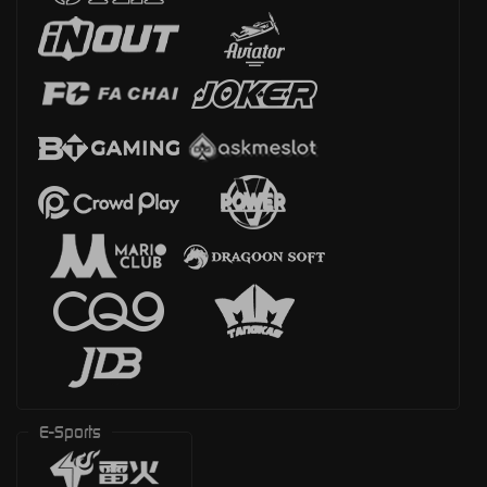
E-Sports