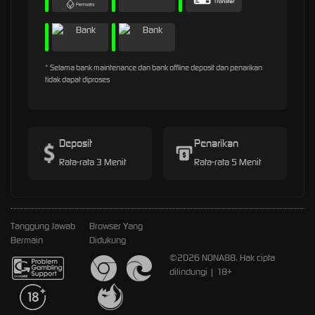
* Selama bank maintenance dan bank offline deposit dan penarikan
tidak dapat diproses
Deposit
Penarikan
Rata-rata 3 Menit
Rata-rata 5 Menit
Tanggung Jawab
Browser Yang
Bermain
Didukung
©2026 NONA88. Hak cipta
dilindungi | 18+