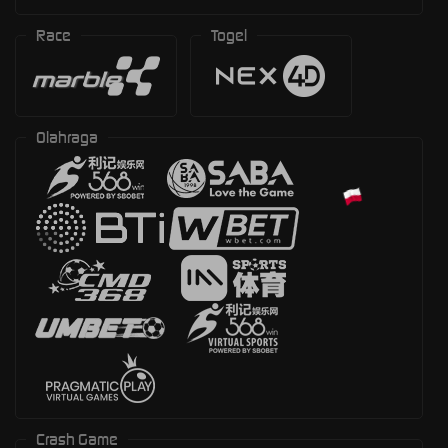
Race
Togel
Olahraga
Crash Game