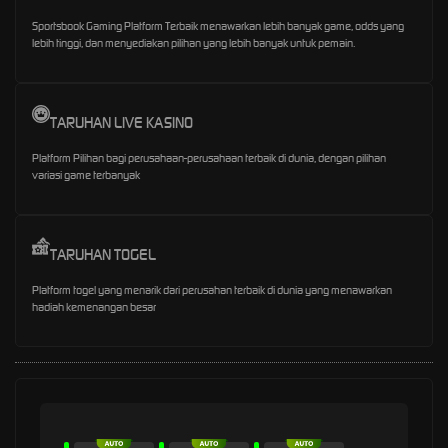
Sportsbook Gaming Platform Terbaik menawarkan lebih banyak game, odds yang
lebih tinggi, dan menyediakan pilihan yang lebih banyak untuk pemain.
TARUHAN LIVE KASINO
Platform Pilihan bagi perusahaan-perusahaan terbaik di dunia, dengan pilihan
variasi game terbanyak
TARUHAN TOGEL
Platform togel yang menarik dari perusahan terbaik di dunia yang menawarkan
hadiah kemenangan besar