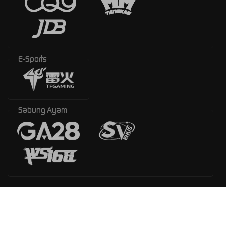
E-Sports
Sabung Ayam