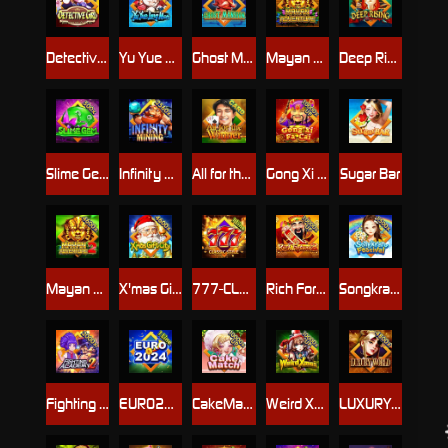
Detective Girl
Yu Yue Long Men
Ghost Mansion
Mayan Adventure
Deep Rising
Slime Gem
Infinity Mining
All for the Winner
Gong Xi Fa Cai
Sugar Bar
Mayan Adventure2
X'mas Gift City
777-CLASSIC STYLE
Rich Fortune 2
Songkran Festival
Fighting Academy 2
EURO2024
CakeMatch
Weird Xmas
LUXURY WORLD