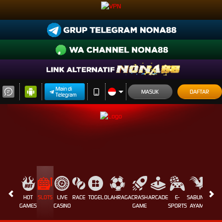
Main di
MASUK
DAFTAR
Telegram
HOT
SLOTS
LIVE
RACE
TOGEL
OLAHRAGA
CRASH
ARCADE
E-
SABUNG
PROM
GAMES
CASINO
GAME
SPORTS
AYAM