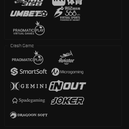
Crash Game