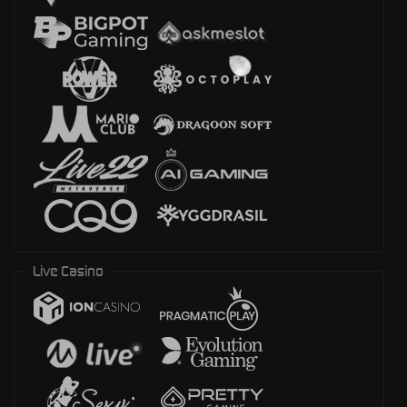
Live Casino