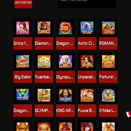
permainan
Since I'm here
Diamond buffalo
Dragon Gem2
Arctic Clash
ROMAN WARRIOR
Big Eater
Yuanbao Mahjong
Olympus - Zeus
Unparalleled Phoenix Dynasty
Fortune's Treasure
Dragon777
OLYMPUS DEMETER
KING ARTHUR
Fuwa Baoxi
X'Mas LABUBU