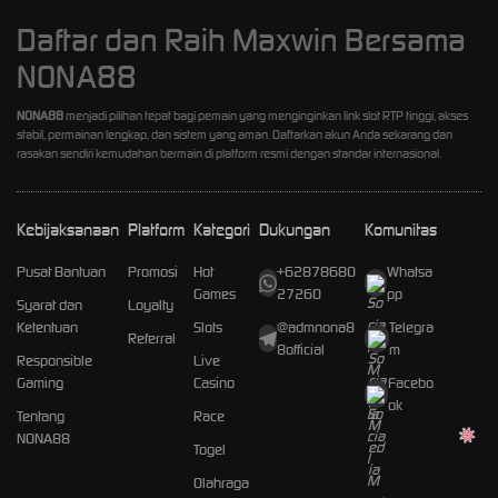
Daftar dan Raih Maxwin Bersama
NONA88
NONA88
menjadi pilihan tepat bagi pemain yang menginginkan link slot RTP tinggi, akses
stabil, permainan lengkap, dan sistem yang aman. Daftarkan akun Anda sekarang dan
rasakan sendiri kemudahan bermain di platform resmi dengan standar internasional.
Kebijaksanaan
Platform
Kategori
Dukungan
Komunitas
Pusat Bantuan
Promosi
Hot
+62878680
Whatsa
Games
27260
pp
Syarat dan
Loyalty
Ketentuan
Slots
@admnona8
Telegra
Referral
8official
m
Responsible
Live
Gaming
Casino
Facebo
ok
Tentang
Race
NONA88
Togel
Olahraga