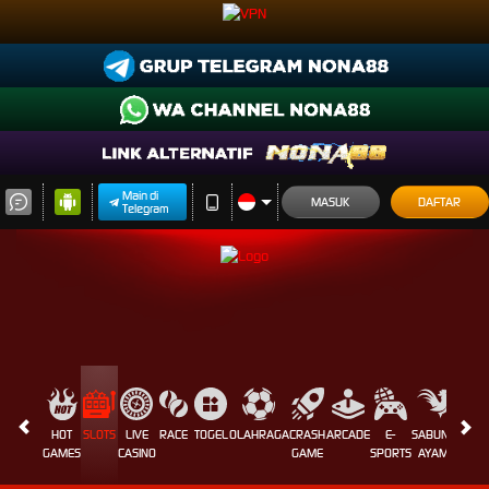
Main di
MASUK
DAFTAR
Telegram
HOT
SLOTS
LIVE
RACE
TOGEL
OLAHRAGA
CRASH
ARCADE
E-
SABUNG
PROM
GAMES
CASINO
GAME
SPORTS
AYAM