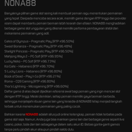
NONA88
Banyaknya pilihan game slot sering kali membuat pemain ragu menentukan permainan
yang tepat. Daripada mencoba secara acak, memilih game dengan RTP tinggi dari provider
resmi dapat membantu pemain bermain lebih terarah dan efisien. NONA88 menghadirkan
berbagai game slot unggulan yang dikenal memiliki performa pembayaran stabil dan
mekanisme permainan yang adil.
Gates of Olympus – Pragmatic Play (RTP ±96.50%)
Sweet Bonanza – Pragmatic Play (RTP ±96.48%)
Starlight Princess – Pragmatic Play (RTP ±96.50%)
Mahjong Ways 2 – PG Soft (RTP ±96.95%)
Lucky Neko – PG Soft (RTP ±96.73%)
Koi Gate – Habanero (RTP ±96.70%)
5 Lucky Lions – Habanero (RTP ±96.80%)
Book of Dead – Play’n Go (RTP ±96.21%)
Roma – CQ9 Gaming (RTP ±96.80%)
Thor’s Lightning – Microgaming (RTP ±96.60%)
Daftar game di atas dapat dijadikan referensi awal bagi pemain yang ingin mencari slot
dengan RTP tinggi. Meski demikian, setiap pemain memiliki gaya bermain berbeda,
sehingga menjelajahi ribuan game lain yang tersedia di NONA88 tetap menjadi langkah
terbaik untuk menemukan permainan yang paling cocok.
Bahkan karena
NONA88
adalah situs judi online terlengkap, pemain tidak terbatas pada
game slot saja. Namun, Anda juga bisa mainkan game lain dari berbagai genre seperti live
casino, poker, bola dan lain sebagainya dalam satu akun ID. Bebas gonta-ganti games
tanpa perlu pindah akun ataupun pindah saldo dulu.