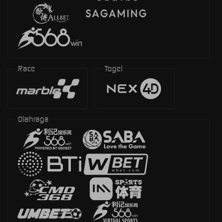
Race
Togel
Olahraga