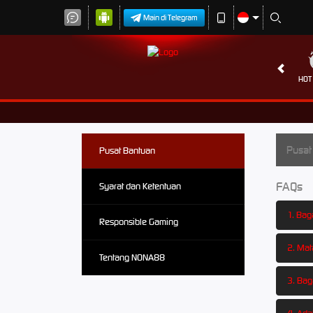
Main di Telegram
HOT
Pusat
Pusat Bantuan
FAQs
Syarat dan Ketentuan
1. Ba
Responsible Gaming
2. Mat
Tentang NONA88
3. Ba