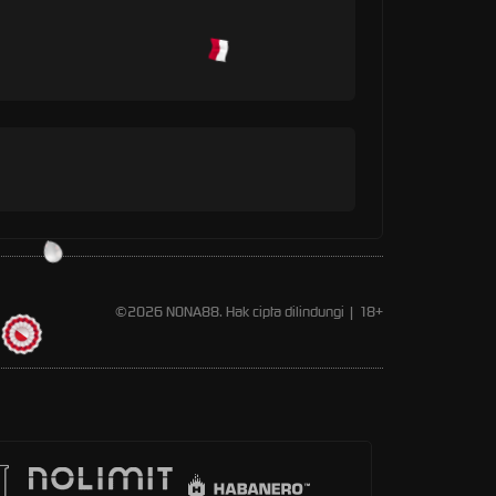
©2026 NONA88. Hak cipta dilindungi | 18+