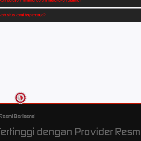
kah batasan minimal dalam melakukan betting?
kah situs kami terpercaya?
Resmi Berlisensi
ertinggi dengan Provider Resmi