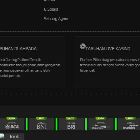
E-Sports
Sabung Ayam
RUHAN OLAHRAGA
TARUHAN LIVE KASINO
ook Gaming Platform Terbaik
Platform Pilihan bagi perusahaan-perusa
kan lebih banyak game, odds yang lebih
terbaik di dunia, dengan pilihan variasi g
 dan menyediakan pilihan yang lebih
terbanyak
untuk pemain.