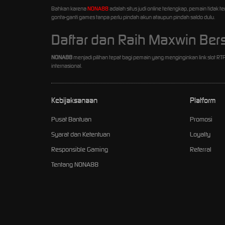
Bahkan karena
NONA88
adalah situs judi online terlengkap, pemain tidak 
gonta-ganti games tanpa perlu pindah akun ataupun pindah saldo dulu.
Daftar dan Raih Maxwin B
NONA88
menjadi pilihan tepat bagi pemain yang menginginkan link slot RT
internasional.
Kebijaksanaan
Platform
Pusat Bantuan
Promosi
Syarat dan Ketentuan
Loyalty
Responsible Gaming
Referral
Tentang NONA88