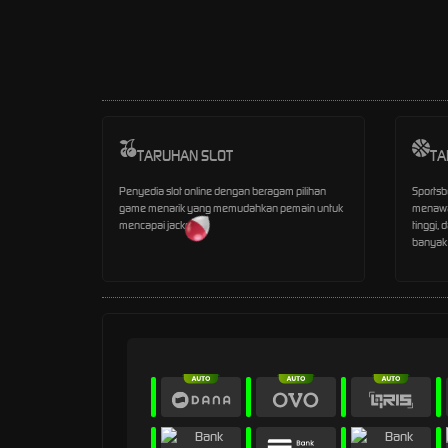
TARUHAN SLOT
TA
Penyedia slot online dengan beragam pilihan
Sportsb
game menarik yang memudahkan pemain untuk
menawar
mencapai jackpot
tinggi,
banyak 