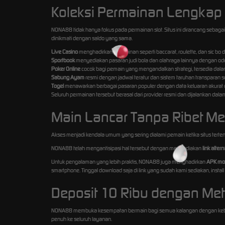
Koleksi Permainan Lengkap
NONA88 tidak hanya fokus pada permainan slot. Situs ini dirancang sebagai
dinikmati dengan saldo yang sama.
Live Casino
menghadirkan permainan seperti baccarat, roulette, dan sic bo den
Sportbook
menyediakan pasaran judi bola dan olahraga lainnya dengan odds
Poker Online
cocok bagi pemain yang mengandalkan strategi, tersedia dala
Sabung Ayam
resmi dengan jadwal teratur dan sistem taruhan transparan s
Togel
menawarkan berbagai pasaran populer dengan data keluaran akurat da
Seluruh permainan tersebut berasal dari provider resmi dan dijalankan da
Main Lancar Tanpa Ribet Me
Akses menjadi kendala umum yang sering dialami pemain ketika situs tertent
NONA88 telah mengantisipasi hal tersebut dengan menyediakan
link altern
Untuk pengalaman yang lebih praktis, NONA88 juga menghadirkan
APK mob
smartphone. Tinggal download saja di link yang sudah kami sediakan, install
Deposit 10 Ribu dengan Me
NONA88 membuka kesempatan bermain bagi semua kalangan dengan keb
penuh ke seluruh layanan.