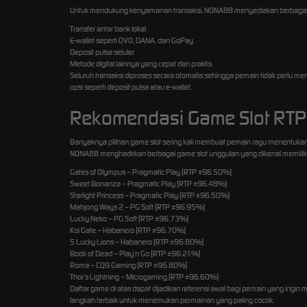
Untuk mendukung kenyamanan transaksi, NONA88 menyediakan berbagai m
Transfer antar bank lokal
E-wallet seperti OVO, DANA, dan GoPay
Deposit pulsa seluler
Metode digital lainnya yang cepat dan praktis
Seluruh transaksi diproses secara otomatis sehingga pemain tidak perlu m
opsi seperti deposit pulsa atau e-wallet.
Rekomendasi Game Slot RTP
Banyaknya pilihan game slot sering kali membuat pemain ragu menentukan 
NONA88 menghadirkan berbagai game slot unggulan yang dikenal memiliki
Gates of Olympus – Pragmatic Play (RTP ±96.50%)
Sweet Bonanza – Pragmatic Play (RTP ±96.48%)
Starlight Princess – Pragmatic Play (RTP ±96.50%)
Mahjong Ways 2 – PG Soft (RTP ±96.95%)
Lucky Neko – PG Soft (RTP ±96.73%)
Koi Gate – Habanero (RTP ±96.70%)
5 Lucky Lions – Habanero (RTP ±96.80%)
Book of Dead – Play’n Go (RTP ±96.21%)
Roma – CQ9 Gaming (RTP ±96.80%)
Thor’s Lightning – Microgaming (RTP ±96.60%)
Daftar game di atas dapat dijadikan referensi awal bagi pemain yang ingin
langkah terbaik untuk menemukan permainan yang paling cocok.