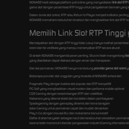
NONA88 hadir sebagai platform judi online yang menyediakan
link slot RTP 
game slot dengan persentase RTP tinggi untuk pengalaman bermain yang le
Dalam dunia slot online, RTP atau Return to Player menjadi indikator pent
NONA88 memahami kebutuhan tersebut dan menghadirkan link slot RTP ter
Memilih Link Slot RTP Tingg
Mendapatkan slot dengan RTP tinggi tidak cukup hanya melihat persentase a
resmi dan terverifikasi yang mampu menampilkan RTP secara akurat.
Di sinilah NONA88 mengambil peran penting. Situs ini telah mengantongi
li
yang disediakan dapat diakses dengan aman dan transparan.
Dari sisi permainan, NONA88 hanya mendukung
provider game slot resmi
ya
Beberapa provider slot unggulan yang tersedia di NONA88 antara lain:
Pragmatic Play dengan koleksi slot populer dan RTP kompetitif
PG Soft yang menghadirkan visual modern dan performa mobile optimal
CQ9 Gaming dengan keseimbangan RTP dan volatilitas
Habanero yang dikenal stabil dan konsisten dalam pembayaran
Spadegaming dengan gameplay dinamis dan tema beragam
Joker Gaming untuk permainan cepat dan mudah dimainkan
Play’n Go dengan inovasi fitur dan mekanisme bonus kreatif
Daftar di atas hanyalah sebagian kecil dari keseluruhan ekosistem permain
karena telah memenuhi standar pengawasan industri iGaming internasional